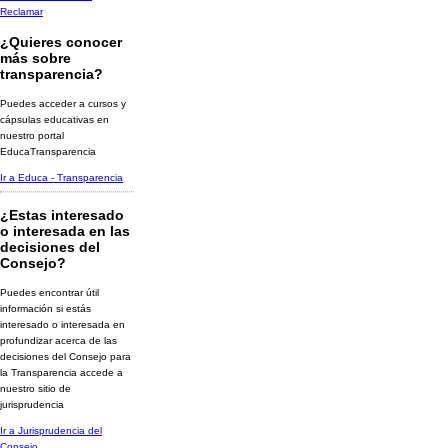
Reclamar
¿Quieres conocer
más sobre
transparencia?
Puedes acceder a cursos y
cápsulas educativas en
nuestro portal
EducaTransparencia
Ir a Educa - Transparencia
¿Estas interesado
o interesada en las
decisiones del
Consejo?
Puedes encontrar útil
información si estás
interesado o interesada en
profundizar acerca de las
decisiones del Consejo para
la Transparencia accede a
nuestro sitio de
jurisprudencia
Ir a Jurisprudencia del
Consejo