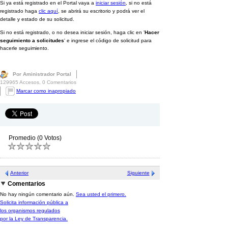
Si ya está registrado en el Portal vaya a
iniciar sesión
, si no está
registrado haga
clic aquí
, se abrirá su escritorio y podrá ver el
detalle y estado de su solicitud.
Si no está registrado, o no desea iniciar sesión, haga clic en '
Hacer
seguimiento a solicitudes
' e ingrese
el código de solicitud para
hacerle seguimiento.
Por Aministrador Portal
129965 Accesos,
0 Comentarios
Marcar como inapropiado
Promedio (0 Votos)
Anterior
Siguiente
Comentarios
No hay ningún comentario aún.
Sea usted el primero.
Solicita información pública a
los organismos regulados
por la Ley de Transparencia.