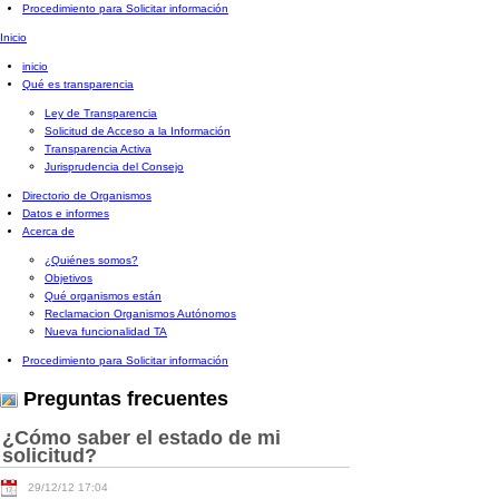
Procedimiento para Solicitar información
Inicio
inicio
Qué es transparencia
Ley de Transparencia
Solicitud de Acceso a la Información
Transparencia Activa
Jurisprudencia del Consejo
Directorio de Organismos
Datos e informes
Acerca de
¿Quiénes somos?
Objetivos
Qué organismos están
Reclamacion Organismos Autónomos
Nueva funcionalidad TA
Procedimiento para Solicitar información
Preguntas frecuentes
¿Cómo saber el estado de mi
solicitud?
29/12/12 17:04