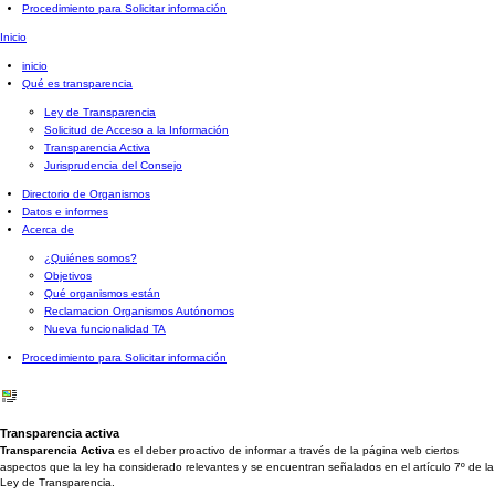
Procedimiento para Solicitar información
Inicio
inicio
Qué es transparencia
Ley de Transparencia
Solicitud de Acceso a la Información
Transparencia Activa
Jurisprudencia del Consejo
Directorio de Organismos
Datos e informes
Acerca de
¿Quiénes somos?
Objetivos
Qué organismos están
Reclamacion Organismos Autónomos
Nueva funcionalidad TA
Procedimiento para Solicitar información
Transparencia activa
Transparencia Activa
es el deber proactivo de informar a través de la página web ciertos
aspectos que la ley ha considerado relevantes y se encuentran señalados en el artículo 7º de la
Ley de Transparencia.